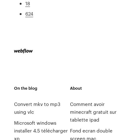
18
624
On the blog
About
Convert mkv to mp3
Comment avoir
using vlc
minecraft gratuit sur
tablette ipad
Microsoft windows
installer 4.5 télécharger
Fond ecran double
xp
screen mac