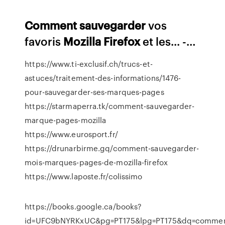
Comment
sauvegarder
vos
favoris
Mozilla
Firefox
et les... -…
https://www.ti-exclusif.ch/trucs-et-
astuces/traitement-des-informations/1476-
pour-sauvegarder-ses-marques-pages
https://starmaperra.tk/comment-sauvegarder-
marque-pages-mozilla
https://www.eurosport.fr/
https://drunarbirme.gq/comment-sauvegarder-
mois-marques-pages-de-mozilla-firefox
https://www.laposte.fr/colissimo
https://books.google.ca/books?
id=UFC9bNYRKxUC&pg=PT175&lpg=PT175&dq=commen