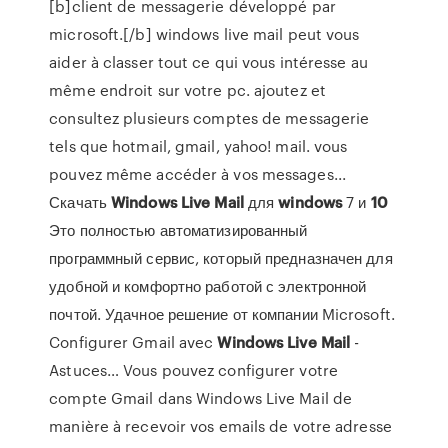
[b]client de messagerie développé par
microsoft.[/b] windows live mail peut vous
aider à classer tout ce qui vous intéresse au
même endroit sur votre pc. ajoutez et
consultez plusieurs comptes de messagerie
tels que hotmail, gmail, yahoo! mail. vous
pouvez même accéder à vos messages...
Скачать
Windows
Live
Mail
для
windows
7 и
10
Это полностью автоматизированный
программный сервис, который предназначен для
удобной и комфортно работой с электронной
почтой. Удачное решение от компании Microsoft.
Configurer Gmail avec
Windows
Live
Mail
-
Astuces… Vous pouvez configurer votre
compte Gmail dans Windows Live Mail de
manière à recevoir vos emails de votre adresse