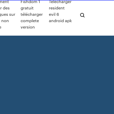
ment
Fishdom 1
Telecharger
r des
gratuit
resident
ques sur
télécharger
evil 6
d non
complete
android apk
e
version