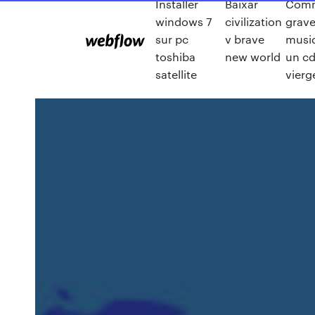
Installer
Baixar
Com
windows 7
civilization
grave
sur pc
v brave
musi
toshiba
new world
un c
satellite
vierg